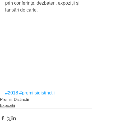
prin conferințe, dezbateri, expoziții și 
lansări de carte.
#2018
#premiișidistincții
Premii, Distinctii
Expozitii