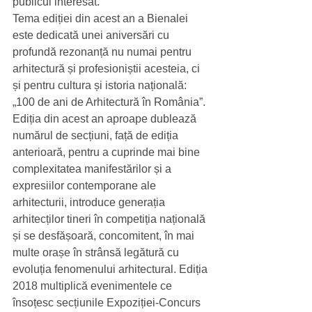
publicul interesat.
Tema ediției din acest an a Bienalei 
este dedicată unei aniversări cu 
profundă rezonanță nu numai pentru 
arhitectură și profesioniștii acesteia, ci 
și pentru cultura și istoria națională: 
„100 de ani de Arhitectură în România”.
Ediția din acest an aproape dublează 
numărul de secțiuni, față de ediția 
anterioară, pentru a cuprinde mai bine 
complexitatea manifestărilor și a 
expresiilor contemporane ale 
arhitecturii, introduce generația 
arhitecților tineri în competiția națională 
și se desfășoară, concomitent, în mai 
multe orașe în strânsă legătură cu 
evoluția fenomenului arhitectural. Ediția 
2018 multiplică evenimentele ce 
însoțesc secțiunile Expoziției-Concurs 