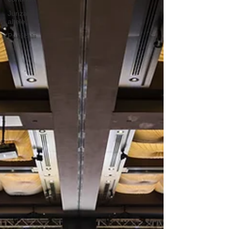
Jurizari,
altele
Publicatii