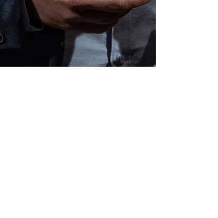
Premiu la 'Romanian Design Week Awards
2018 by glo'