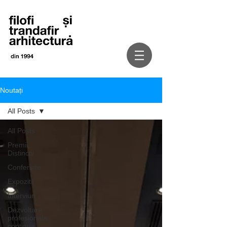
Noutați
All Posts
All Posts
Premii,
Distinctii
Conferinte
Expozitii
Interviuri
Dezvoltare
profesionala
continua