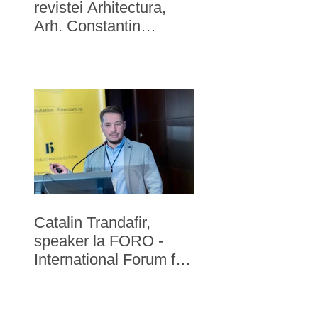
revistei Arhitectura,
Arh. Constantin
Gorcea recomandă
Filofi și Trandafir Arh.
Catalin Trandafir,
speaker la FORO -
International Forum for
Reputation in
Hospitality