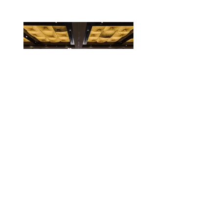
Catalin Trandafir, guest
speaker la "SHARE
Bucharest 2018
International
Architecture and
Engine