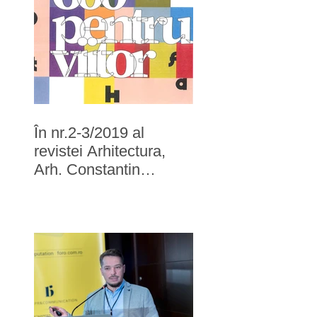
În nr.2-3/2019 al
revistei Arhitectura,
Arh. Constantin
Gorcea recomandă
Filofi și Trandafir Arh.