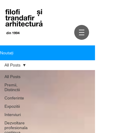
Noutați
All Posts
All Posts
Premii,
Distinctii
Conferinte
Expozitii
Interviuri
Dezvoltare
profesionala
continua