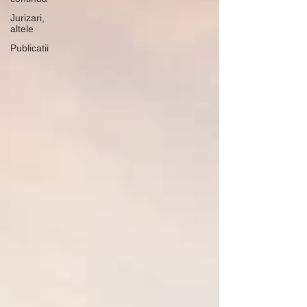
Jurizari,
altele
Publicatii