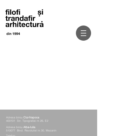
Adresa birou
Clui-Napoca
400101 Str. Tipografiei nr.26, E2
Adresa birou
Alba-Iulia
510077 Blvd. Revolutiei nr.30, Mezanin
Telefon