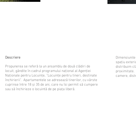
Descriere
Dimensiunile 
spațiu exteri
Propunerea se referă la un ansamblu de două clădiri de
distribuim clă
locuit, gândite în cadrul programului național al Agenției
proximitate.
Naționale pentru Locuințe, "Locuințe pentru tineri, destinate
camere, distr
închirierii". Apartamentele se adresează tinerilor, cu vârste
cuprinse între 18 și 35 de ani, care nu îsi permit să cumpere
sau să închirieze o locuintă de pe piața liberă.