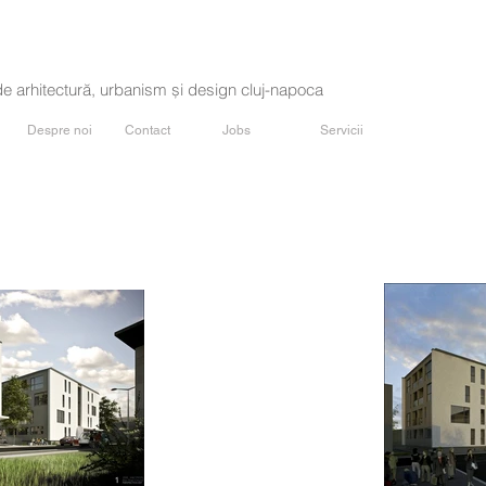
de arhitectură, urbanism și design cluj-napoca
Despre noi
Contact
Jobs
Servicii