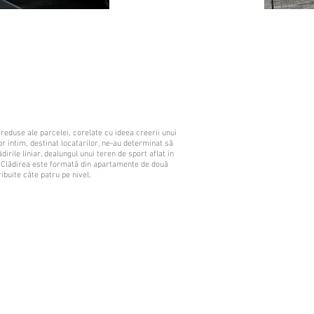
reduse ale parcelei, corelate cu ideea creerii unui
or intim, destinat locatarilor, ne-au determinat să
dirile liniar, dealungul unui teren de sport aflat in
 Clădirea este formată din apartamente de două
ibuite câte patru pe nivel.