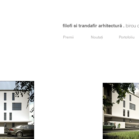
birou 
filofi si trandafir arhitectură .
Premii
Noutați
Portofoliu