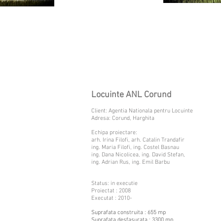
Locuinte ANL Corund
Client: Agentia Nationala pentru Locuinte
Adresa: Corund, Harghita
Echipa proiectare:
arh. Irina Filofi, arh. Catalin Trandafir
ing. Maria Filofi, ing. Costel Basnau
ing. Dana Nicolicea, ing. David Stefan,
ing. Adrian Rus, ing. Emil Barbu
Status: in executie
Proiectat : 2008
Executat : 2010-
Suprafata construita : 655 mp
Suprafata desfasurata : 3300 mp