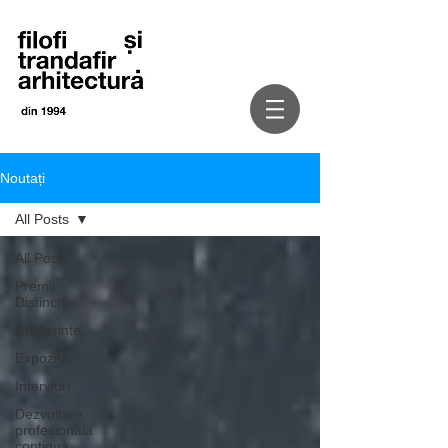
Noutați
All Posts
All Posts
Premii,
Distinctii
Conferinte
Expozitii
Interviuri
Dezvoltare
profesionala
continua