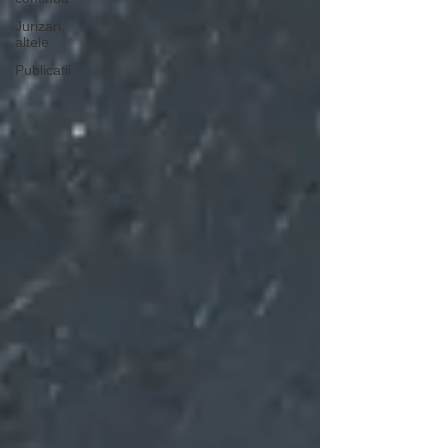
Jurizari,
altele
Publicatii