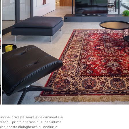
incipal privește soarele de dimineață și
erenul printr-o terasă buzunar, intimă.
et, acesta dialoghează cu dealurile