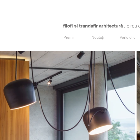
birou 
filofi si trandafir arhitectură .
Premii
Noutați
Portofoliu