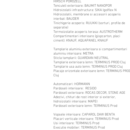
HIRSCH POROZELL
Tencuieli exterioare: BAUMIT NANOPOR
Hidroizolatii infrastructura: SIKA Igolflex N
Hidroizolatii, membrane si accesorii acoperis
inierbat: BAUDER
Tinichigerie acoperis: RUUKKI (sorturi, profile de
separatie)
Termoizolatie acoperis terasa: AUSTROTHERM
Compartimentari interioare (gispcarton, placi
ciment): KNAUF, AQUAPANEL KNAUF
Tamplarie aluminiu exterioara si compartimentari
aluminiu interioare: METRA
Sticla tamplarii: GUARDIAN NEUTRAL
Tamplarie exterioara lemn: TERMINUS PROD Cluj
Tamplarie usa auto lemn: TERMINUS PROD Cluj
Placaje orizontale exterioare lemn: TERMINUS PRO
Cluj
Automatizari: HORMANN
Pardoseli interioare: RESIDO
Pardoseli exterioare: ROCAS DECOR, STONE AGE
Adezivi, chituri de rost interior si exterior,
hidroizolatii interioare: MAPEI
Pardoseli exterioare lemn: TERMINUS Prod
Vopsele interioare: CAPAROL DAW BENTA
Placari verticale interioare: TERMINUS Prod
Usi interioare: TERMINUS Prod
Executie mobilier: TERMINUS Prod