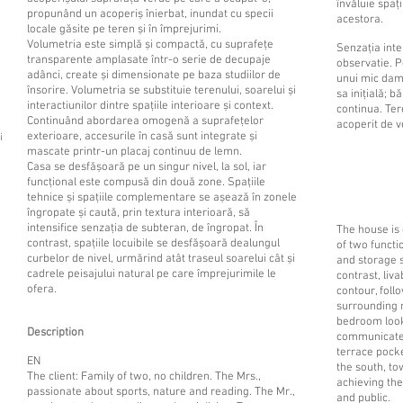
învăluie spați
propunând un acoperiș înierbat, inundat cu specii
acestora.
locale găsite pe teren și în împrejurimi.
Volumetria este simplă și compactă, cu suprafețe
Senzația inte
transparente amplasate într-o serie de decupaje
observatie. P
adânci, create și dimensionate pe baza studiilor de
unui mic damb
însorire. Volumetria se substituie terenului, soarelui și
sa inițială; b
interactiunilor dintre spațiile interioare și context.
continua. Ter
Continuând abordarea omogenă a suprafețelor
acoperit de v
exterioare, accesurile în casă sunt integrate și
i
mascate printr-un placaj continuu de lemn.
Casa se desfășoară pe un singur nivel, la sol, iar
funcțional este compusă din două zone. Spațiile
tehnice și spațiile complementare se așează în zonele
îngropate și caută, prin textura interioară, să
intensifice senzația de subteran, de îngropat. În
The house is
contrast, spațiile locuibile se desfășoară dealungul
of two functi
curbelor de nivel, urmărind atât traseul soarelui cât și
and storage s
cadrele peisajului natural pe care împrejurimile le
contrast, liv
ofera.
contour, foll
surrounding 
bedroom look
Description
communicates
terrace pocke
EN
the south, to
The client: Family of two, no children. The Mrs.,
achieving the
passionate about sports, nature and reading. The Mr.,
and public.