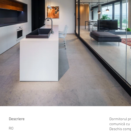
Descriere
Dormitorul pr
comunică cu t
RO
Deschis compl