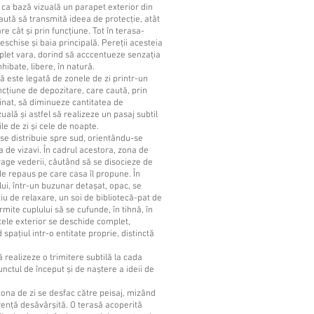
 ca bază vizuală un parapet exterior din
aută să transmită ideea de protecție, atât
re cât și prin funcțiune. Tot în terasa-
eschise și baia principală. Pereții acesteia
plet vara, dorind să acccentueze senzația
hibate, libere, în natură.
 este legată de zonele de zi printr-un
ncțiune de depozitare, care caută, prin
inat, să diminueze cantitatea de
uală și astfel să realizeze un pasaj subtil
țile de zi și cele de noapte.
i se distribuie spre sud, orientându-se
 de vizavi. În cadrul acestora, zona de
rage vederii, căutând să se disocieze de
e repaus pe care casa îl propune. În
lui, într-un buzunar detașat, opac, se
iu de relaxare, un soi de bibliotecă-pat de
rmite cuplului să se cufunde, în tihnă, în
tele exterior se deschide complet,
spațiul intr-o entitate proprie, distinctă
 realizeze o trimitere subtilă la cada
unctul de început și de naștere a ideii de
zona de zi se desfac către peisaj, mizând
ență desăvârșită. O terasă acoperită