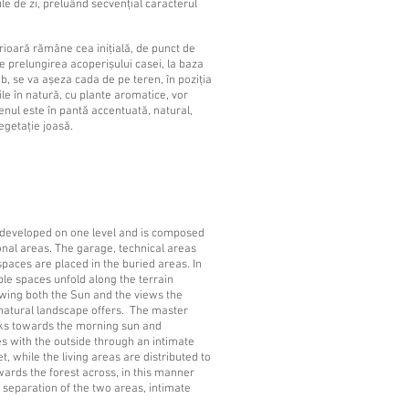
ile de zi, preluând secvențial caracterul
rioară rămâne cea inițială, de punct de
e prelungirea acoperișului casei, la baza
, se va așeza cada de pe teren, în poziția
ăile în natură, cu plante aromatice, vor
enul este în pantă accentuată, natural,
egetație joasă.
 developed on one level and is composed
onal areas. The garage, technical areas
paces are placed in the buried areas. In
able spaces unfold along the terrain
owing both the Sun and the views the
natural landscape offers. The master
s towards the morning sun and
 with the outside through an intimate
t, while the living areas are distributed to
wards the forest across, in this manner
 separation of the two areas, intimate