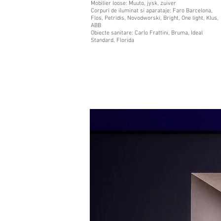
Mobilier loose: Muuto, jysk, zuiver
Corpuri de iluminat si aparataje: Faro Barcelona,
Flos, Petridis, Novodworski, Bright, One light, Klus,
ABB
Obiecte sanitare: Carlo Frattini, Bruma, Ideal
Standard, Florida