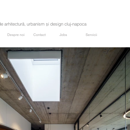
de arhitectură, urbanism și design cluj-napoca
Despre noi
Contact
Jobs
Servicii