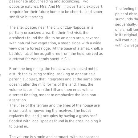
passionate about reading and socializing. Two
opposite natures, Mrs. And Mr., introvert and extrovert,
The feeling f
require for their future home to be cheerful and sober,
point of obse
sensitive but strong.
surrounds the
sequentially. 
The site: located near the city of Cluj-Napoca, in a
of a small kno
partially urbanized area. On their first visit, the
in its origina
architects found the site to be an open area, covered
will continue
with natural low vegetation, a steep slope with a wide
with low vege
view over a forest ridge. At the base of a small knoll, a
bathtub full of herbs gathered from the field, served as
a retreat for weekends spent in Cluj.
From the beginning, the house was proposed not to
disturb the existing setting, seeking to appear as a
D
perennial object, that integrates and at the same time
doesn't alter the mild forms of the land. Thus, the
volume is born from the hill and then ends with a
discreet floating, meant to emphasize the idea non-
alteration.
The lines of the terrain and the lines of the house are
in contrast, empowering themselves. The house
replaces the land it occupies by having a grass roof
flooded with local species found in the area, helping it
to blend in.
The volume is simple and compact, with transparent