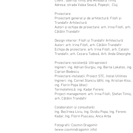
Client : Gavrilă Timiş and Minodora Timiș
Adresa: strada Valea Seacă, Popești, Cluj
Proiectare
Proiectant general și de arhitectură: Filofi și
Trandafir Arhitectură
Autori și echipa de proiectare: arh. Irina Filofi, arh.
Cătălin Trandafir
Design interior: Filofi și Trandafir Arhitectură
Autori: arh. Irina Filofi, arh. Cătălin Trandafir
Echipa de proiectare: arh. Irina Filofi, arh. Catalin
Trandafir, arh. Cezara Tudosă, Arh. Anda Gheorghe
Proiectare rezistență: Ultraproiect
Ingineri: ing. Adrian Giurgiu, ing. Barna Lakatos, ing.
Ciprian Bodescu
Proiectare instalații: Proiect STC, Instal Utilities
Ingineri: ing. Cornel Stanciu (dth), ing. Kristian Kiss,
ing. Florin Popa (dtac)
Termotehnică: ing. Kadar Ferenc
Project management: arh. Irina Filofi, Ștefan Timiș,
arh. Cătălin Trandafir
Colaboratori și consultanți:
Ing. Bocîrnea Liviu, Ing. Ovidiu Popa, Ing. Ferenc
Kadar, Ing. Florin Puscasu, Anca Arba
Fotografii: Cosmin Dragomir
(
www.cosmindragomir.info
)