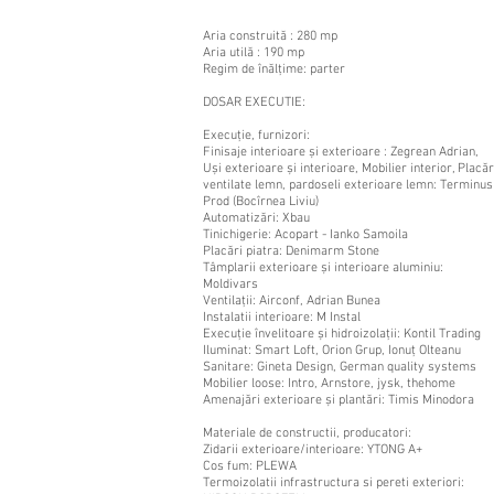
Aria construită : 280 mp
Aria utilă : 190 mp
Regim de înălțime: parter
DOSAR EXECUTIE:
Execuție, furnizori:
Finisaje interioare și exterioare : Zegrean Adrian,
Uși exterioare și interioare, Mobilier interior, Placăr
ventilate lemn, pardoseli exterioare lemn: Terminus
Prod (Bocîrnea Liviu)
Automatizări: Xbau
Tinichigerie: Acopart - Ianko Samoila
Placări piatra: Denimarm Stone
Tâmplarii exterioare și interioare aluminiu:
Moldivars
Ventilații: Airconf, Adrian Bunea
Instalatii interioare: M Instal
Execuție învelitoare și hidroizolații: Kontil Trading
Iluminat: Smart Loft, Orion Grup, Ionuț Olteanu
Sanitare: Gineta Design, German quality systems
Mobilier loose: Intro, Arnstore, jysk, thehome
Amenajări exterioare și plantări: Timis Minodora
Materiale de constructii, producatori:
Zidarii exterioare/interioare: YTONG A+
Cos fum: PLEWA
Termoizolatii infrastructura si pereti exteriori: